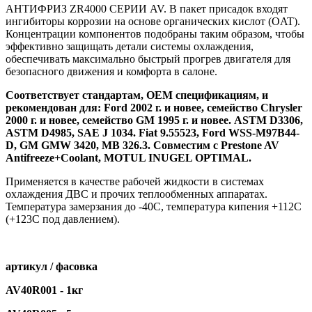
АНТИФРИЗ ZR4000 СЕРИИ AV. В пакет присадок входят
ингибиторы коррозии на основе органических кислот (OAT).
Концентрации компонентов подобраны таким образом, чтобы
эффективно защищать детали системы охлаждения,
обеспечивать максимально быстрый прогрев двигателя для
безопасного движения и комфорта в салоне.
Соответствует стандартам, ОЕМ спецификациям, и
рекомендован для: Ford 2002 г. и новее, семейство Chrysler
2000 г. и новее, cемейство GM 1995 г. и новее. ASTM D3306,
ASTM D4985, SAE J 1034. Fiat 9.55523, Ford WSS-M97B44-
D, GM GMW 3420, MB 326.3. Совместим с Prestone AV
Antifreeze+Coolant, MOTUL INUGEL OPTIMAL.
Применяется в качестве рабочей жидкости в системах
охлаждения ДВС и прочих теплообменных аппаратах.
Температура замерзания до -40С, температура кипения +112С
(+123С под давлением).
артикул / фасовка
AV40R001 - 1кг