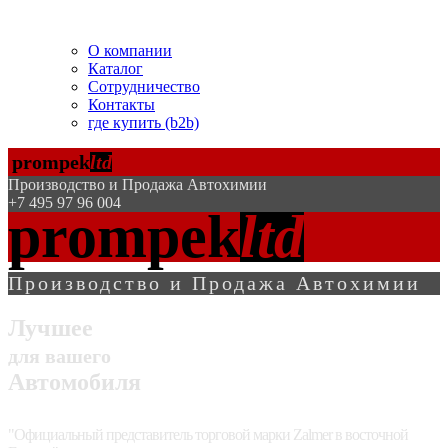
Помогаем БЕСПЛАТНО!
О компании
Каталог
Сотрудничество
Контакты
где купить (b2b)
prompek
ltd
Производство и Продажа Автохимии
+7 495 97 96 004
prompek
ltd
Производство и Продажа Автохимии
Лучшее
для вашего
Автомобиля
"Официальный представитель торговой марки Zalmer в восточной