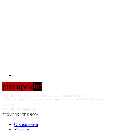
prompek
ltd
Производство и Продажа Автохимии
"Официальный представитель торговой марки ZALMER в восточной
Европе"
+7 495 97 96 004
PROMPEK-LTD©2009г
О компании
Каталог