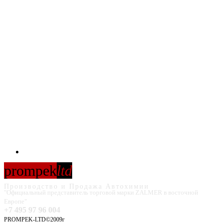
prompek
ltd
Производство и Продажа Автохимии
"Официальный представитель торговой марки ZALMER в восточной
Европе"
+7 495 97 96 004
PROMPEK-LTD©2009г