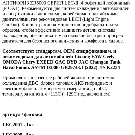
АНТИФРИЗ ZR5000 СЕРИЯ LEC-II. Фосфатный лобридный
(P-OAT). Рекомендуется для систем охлаждения автомобилей
и спецтехники с японскими, корейскими и китайскими
двигателями, где рекомендован LECII (Light Engine
Coolant). Концентрации компонентов подобраны таким
образом, чтобы эффективно защищать детали системы
охлаждения, обеспечивать максимально быстрый прогрев
двигателя для безопасного движения и комфорта в салоне.
Соответствует стандартам, ОЕМ спецификациям, и
рекомендован для автомобилей: Lixiang FAW Geely
OMODA Chery EXEED GAC BYD JAC Changan Tank
Haval Fonon. ASTM D3306 GB29743.1 (2022) JIS K2234
Применяется в качестве рабочей жидкости в системах
охлаждения ДВС, блоков тяговых АКБ гибридных и
электромобилей. Температура замерзания до -50С,
температура кипения +113С (+129С под давлением).
артикул / фасовка
LEC2001 - 1кг
LEC2005 - 5кг