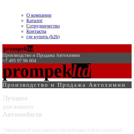
Помогаем БЕСПЛАТНО!
О компании
Каталог
Сотрудничество
Контакты
где купить (b2b)
prompek
ltd
Производство и Продажа Автохимии
+7 495 97 96 004
prompek
ltd
Производство и Продажа Автохимии
Лучшее
для вашего
Автомобиля
"Официальный представитель торговой марки Zalmer в восточной