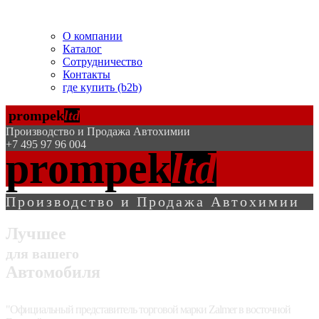
Помогаем БЕСПЛАТНО!
О компании
Каталог
Сотрудничество
Контакты
где купить (b2b)
prompek
ltd
Производство и Продажа Автохимии
+7 495 97 96 004
prompek
ltd
Производство и Продажа Автохимии
Лучшее
для вашего
Автомобиля
"Официальный представитель торговой марки Zalmer в восточной