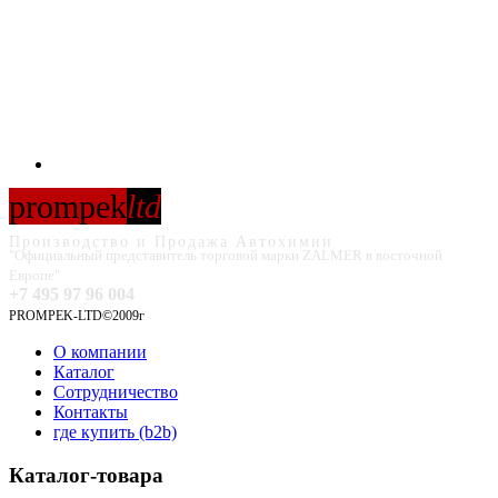
prompek
ltd
Производство и Продажа Автохимии
"Официальный представитель торговой марки ZALMER в восточной
Европе"
+7 495 97 96 004
PROMPEK-LTD©2009г
О компании
Каталог
Сотрудничество
Контакты
где купить (b2b)
Каталог-товара