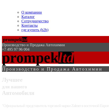
Помогаем БЕСПЛАТНО!
О компании
Каталог
Сотрудничество
Контакты
где купить (b2b)
prompek
ltd
Производство и Продажа Автохимии
+7 495 97 96 004
prompek
ltd
Производство и Продажа Автохимии
Лучшее
для вашего
Автомобиля
"Официальный представитель торговой марки Zalmer в восточной Европ