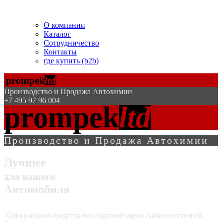
Помогаем БЕСПЛАТНО!
О компании
Каталог
Сотрудничество
Контакты
где купить (b2b)
prompek
ltd
Производство и Продажа Автохимии
+7 495 97 96 004
prompek
ltd
Производство и Продажа Автохимии
Лучшее
для вашего
Автомобиля
"Официальный представитель торговой марки Zalmer в восточной