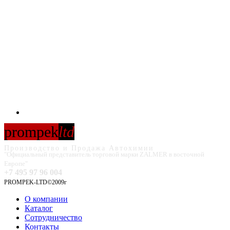
prompek
ltd
Производство и Продажа Автохимии
"Официальный представитель торговой марки ZALMER в восточной
Европе"
+7 495 97 96 004
PROMPEK-LTD©2009г
О компании
Каталог
Сотрудничество
Контакты